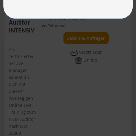
Kursdauer
: 2 Tag(e)
ISO
Seminarkosten
: 1.490,00 €
20000
(1.773,10 € inkl. 19% MwSt.)
Auditor
pro Teilnehmer
INTENSIV
Details & Anfragen
Als
Vorort oder
zertifizierter
Online
Service
Manager
kannst du
dich mit
diesem
zweitägigen
Online Live
Training zum
ITSM Auditor
nach ISO
20000