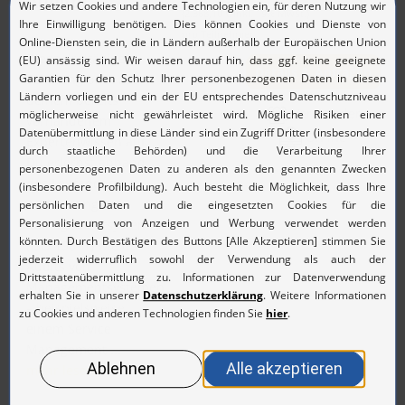
Auditor
(2.368,10 € inkl. 19% MwSt.)
pro Teilnehmer
Diese dreitägige
Details & Anfragen
Schulung baut auf
deinem bereits
Vorort oder
vorhandenem
Online
Expertenwissen auf.
Du erlernst anhand
des Leitfadens zur
Auditierung von
Managementsystemen
(ISO 19011) wie du
Audits von
Managementsystemen
– beispielsweise
einem Service
Management ...
mehr lesen