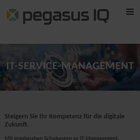
Zum
Inhalt
Menü
springen
Steuerrecht
IT-Trainings
IT-Management
Schulungsplattform
Über uns
IT-SERVICE-MANAGEMENT
Prozesse verstehen, Services optimieren.
Steigern Sie Ihr Kompetenz für die digitale
Zukunft.
Mit praxisnahen Schulungen zu IT-Management,