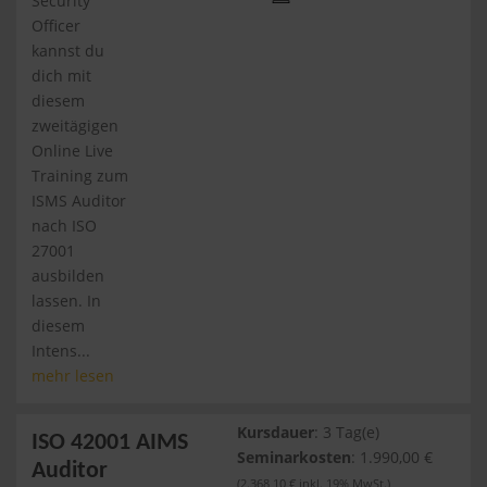
Security
Officer
kannst du
dich mit
diesem
zweitägigen
Online Live
Training zum
ISMS Auditor
nach ISO
27001
ausbilden
lassen. In
diesem
Intens...
mehr lesen
Kursdauer
: 3 Tag(e)
ISO 42001 AIMS
Seminarkosten
: 1.990,00 €
Auditor
(2.368,10 € inkl. 19% MwSt.)