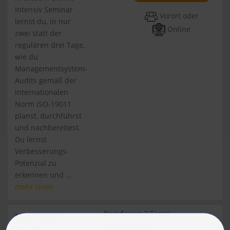
Intensiv Seminar
Vorort oder
lernst du, in nur
Online
zwei statt der
regulären drei Tage,
wie du
Managementsystem-
Audits gemäß der
internationalen
Norm ISO-19011
planst, durchführst
und nachbereitest.
Du lernst
Verbesserungs-
Potenzial zu
erkennen und ...
mehr lesen
Kursdauer
: 3 Tag(e)
ISO 20000
Seminarkosten
: 1.990,00 €