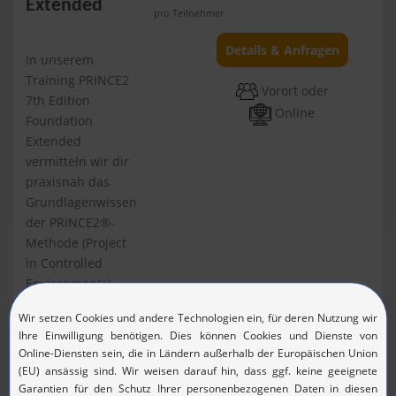
Extended
pro Teilnehmer
Details & Anfragen
In unserem
Training PRINCE2
Vorort oder
7th Edition
Online
Foundation
Extended
vermitteln wir dir
praxisnah das
Grundlagenwissen
der PRINCE2®-
Methode (Project
in Controlled
Environments)
und bereiten dich
umfassend auf die
zugehörige
Prüfung vor. In
drei Tag...