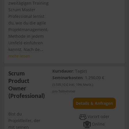
zweitägigen Training
Scrum Master
Professional lernst
du, wie du die agile
Projektmanagement-
Methode in jedem
Umfeld einführen
kannst. Nach de...
mehr lesen
Kursdauer
: Tag(e)
Scrum
Seminarkosten
: 1.290,00 €
Product
(1.535,10 € inkl. 19% MwSt.)
Owner
pro Teilnehmer
(Professional)
Details & Anfragen
Bist du
Vorort oder
Projektleiter, der
Online
mit seinen