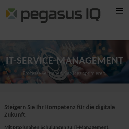
Zum
Inhalt
Menü
springen
Steuerrecht
IT-Trainings
IT-Management
Schulungsplattform
Über uns
IT-SERVICE-MANAGEMENT
Prozesse verstehen, Services optimieren.
Steigern Sie Ihr Kompetenz für die digitale
Zukunft.
Mit praxisnahen Schulungen zu IT-Management,