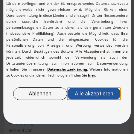
mehr lesen
Kursdauer
: Tag(e)
PRINCE2®
Seminarkosten
: 1.290,00 €
Practitioner
(1.535,10 € inkl. 19% MwSt.)
pro Teilnehmer
Im PRINCE2 6th
Details & Anfragen
Edition
Practitioner
Vorort oder
Training
Online
betrachten wir
alle Prozesse,
Techniken und
Komponenten
von PRINCE2
intensiv. Du
trainierst ihre
Anwendung
anhand von