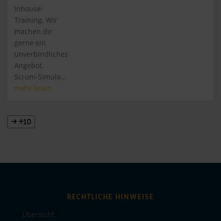
Inhouse-
Training. Wir
machen dir
gerne ein
unverbindliches
Angebot.
Scrum-Simula...
mehr lesen
+10
RECHTLICHE HINWEISE
Übersicht