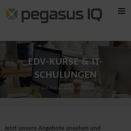
Zum
Inhalt
Menü
springen
Alle Seminare
Garantietermine
Alle Standorte
EDV-KURSE & IT-
SCHULUNGEN
Jetzt das Kursangebot entdecken!
Jetzt unsere Angebote ansehen und