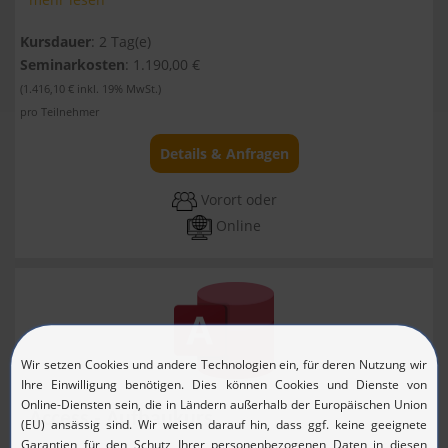
Kursdauer
: 2 Tag(e)
Seminarkosten
: 1.190,00 €
(1.416,10 € inkl. 19% MwSt.)
pro Teilnehmer
Details & Anfragen
Vorort oder
Online
Access - Aufbaukurs