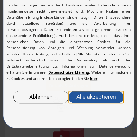
Das Seminar vermittelt Ihnen die Kenntnisse, die Sie
brauchen, um komplexe eigene Datenbanken zu
entwerfen oder deren Entwurf zu bearbeiten. Sie
erlernen fortgeschrittene Techniken in der Gestaltung v...
mehr lesen
Kursdauer
: 2 Tag(e)
Seminarkosten
: 730,00 €
(868,70 € inkl. 19% MwSt.)
pro Teilnehmer
Details & Anfragen
Vorort oder
Online