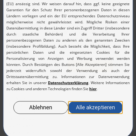
Dokumentieren über die
Vali...
mehr lesen
Kursdauer
: 2 Tag(e)
Kanban
Seminarkosten
: 1.290,00 €
Profession
(1.535,10 € inkl. 19% MwSt.)
al I
pro Teilnehmer
Details & Anfragen
Du erfährst in
diesem
Vorort oder
Seminar den
Online
professionellen
Umgang mit
Kanban. Nach
der Schulung
verstehst du
die Methode
und kannst sie