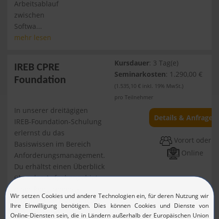
Arbeitsablauf
zwischen
Softwa...
mehr lesen
Kursdauer
: 3 Tag(e)
IREB CPRE
Seminarkosten
: 1.290,00 €
Foundation
(1.535,10 € inkl. 19% MwSt.)
pro Teilnehmer
In unserer dreitägigen
Details & Anfragen
IREB-Foundation-Schulung
erlernst du das
Vorort oder
Basiswissen im Bereich
Online
Anforderungsmanagement.
Du erhältst einen Überblick
über das Aufgabengebiet
einer Requirements
Engineers vom geeigneten
Ermitteln und