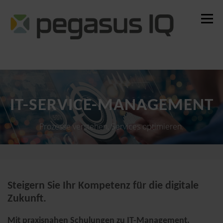
Zum
Inhalt
Menü
springen
Steuerrecht
IT-Trainings
IT-Management
Schulungsplattform
Über uns
IT-SERVICE-MANAGEMENT
Prozesse verstehen, Services optimieren.
Steigern Sie Ihr Kompetenz für die digitale
Zukunft.
Mit praxisnahen Schulungen zu IT-Management,