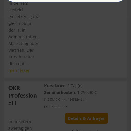
in deinem
Umfeld
einsetzen, ganz
gleich ob in
der IT, in
Administration,
Marketing oder
Vertrieb. Der
Kurs bereitet
dich opti...
mehr lesen
Kursdauer
: 2 Tag(e)
OKR
Seminarkosten
: 1.290,00 €
Profession
(1.535,10 € inkl. 19% MwSt.)
al I
pro Teilnehmer
Details & Anfragen
In unserem
zweitägigen