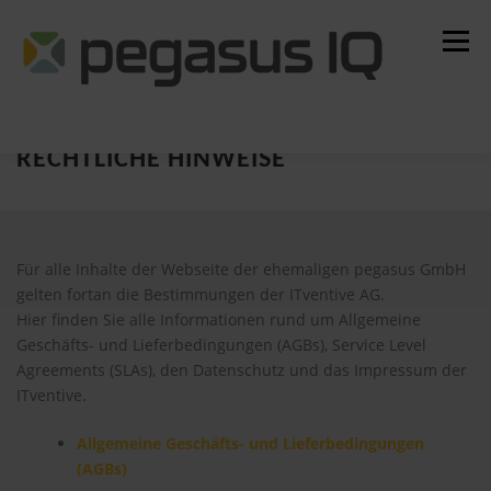
Zum
Inhalt
Menü
springen
Steuerrecht
IT-Trainings
IT-Management
RECHTLICHE HINWEISE
Schulungsplattform
Über uns
Für alle Inhalte der Webseite der ehemaligen pegasus GmbH
gelten fortan die Bestimmungen der ITventive AG.
Hier finden Sie alle Informationen rund um Allgemeine
Geschäfts- und Lieferbedingungen (AGBs), Service Level
Agreements (SLAs), den Datenschutz und das Impressum der
ITventive.
Allgemeine Geschäfts- und Lieferbedingungen
(AGBs)