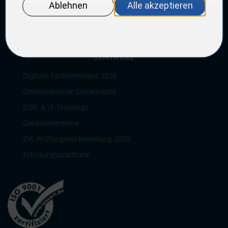
Standorte
FAQ zum Buchungsportal
SEMINARE
Digitale Fachseminare 2026
Onlineseminar Steuerrecht
EDV- & IT-Trainings
Garantietermine
ZVL Prüfungsvorbereitung 2025
Schulungsplattform