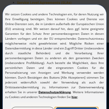
Service Level Agreements (SLAs)
Datenschutz
Impressum
RECHTLICHE HINWEISE
Übersicht
Impressum der Fa. pegasus GmbH
SERVICE
Portfolio pegasus IQ
Produktflyer Schulungsplattform