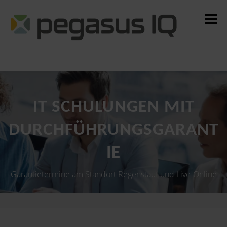
Zum
Inhalt
Menü
springen
Alle Seminare
Garantietermine
Alle Standorte
IT SCHULUNGEN MIT
DURCHFÜHRUNGSGARANT
IE
Garantietermine am Standort Regenstauf und Live-Online