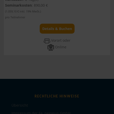
Seminarkosten
: 890,00 €
(1.059,10 € inkl. 19% MwSt.)
pro Teilnehmer
Details & Buchen
Vorort oder
Online
RECHTLICHE HINWEISE
Übersicht
Impressum der Fa. pegasus GmbH