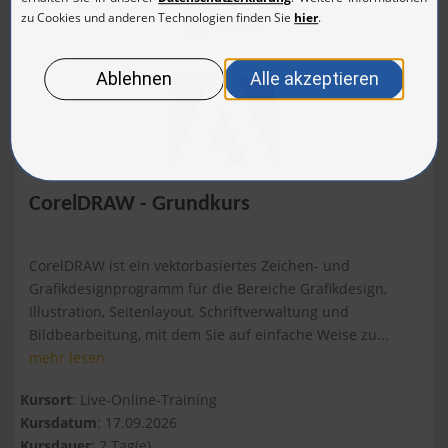
Online
CorelDRAW - Grundkurs
CorelDRAW ist ein vektorbasiertes Zeichen- und
Grafikdesignprogramm für die Bereiche Grafikdesign,
Illustration, Seitenlayout, Schriftverwaltung und
Bildbearbeitung, mit dem Sie auf einfache Weise zu...
mehr lesen
Kursort
: Live-Online-Training
Kursdatum
: 17.09.2026
Kursdauer
: 2 Tag(e)