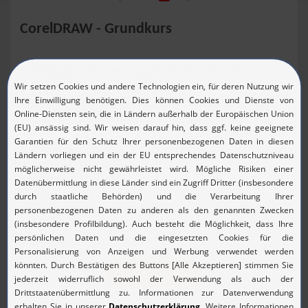
CorelDRAW - Grundkurs
CorelDRAW ist ein vektorbasiertes Zeichen- und
Grafikdesignprogramm für die Bereiche Grafikdesign,
Illustration, Seitenlayout, Schriftverwaltung und
Bildbearbeitung, mit dem Sie auf einfache Weise zu...
mehr lesen
Kursort
: Regensburg
Kursdatum
: 17.09.2026
Kursdauer
: 2 Tag(e)
Seminarkosten
: 890,00 €
(1.059,10 € inkl. 19% MwSt.)
pro Teilnehmer
Details & Buchen
Vorort oder