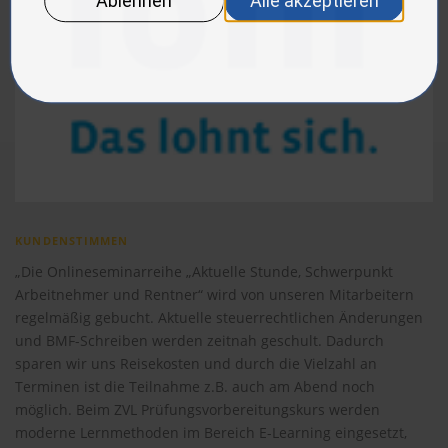
KUNDENSTIMMEN
„Die Onlineseminarreihe „Aktuelle Stunde, Schwerpunkt
Arbeitnehmer und Rentner“ wird von unseren Mitarbeitern
regelmäßig gebucht. Aktuelle steuerrechtlichen Änderungen
und BMF-Schreiben werden zeitnah geschult. Dadurch
sparen wir uns Reisekosten und durch die Vielzahl an
Terminen ist die Teilnahme z.B. auch am Abend noch
möglich. Beim ZVL Prüfungsvorbereitungskurs werden
moderne Lernmethoden im Bereich E-Learning eingesetzt,