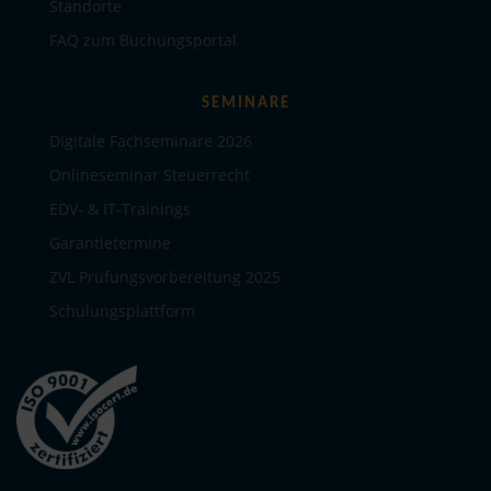
Standorte
FAQ zum Buchungsportal
SEMINARE
Digitale Fachseminare 2026
Onlineseminar Steuerrecht
EDV- & IT-Trainings
Garantietermine
ZVL Prüfungsvorbereitung 2025
Schulungsplattform