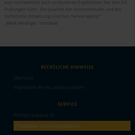
was nachweislich auch zu besseren Ergebnissen bei den ZVL
Prüfungen führt. Die Qualität der Seminarinhalte und die
technische Umsetzung sind hier hervorragend.”
(Mark Weidinger, Vorstand)
RECHTLICHE HINWEISE
Übersicht
Impressum der Fa. pegasus GmbH
SERVICE
Portfolio pegasus IQ
Produktflyer Schulungsplattform