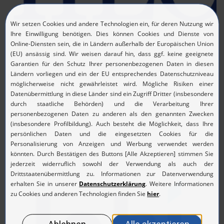
KUNDENSTIMMEN
„Wir nehmen jedes Jahr an den steuerfachlichen
Präsenzseminaren der pegasus IQ teil. Die Seminarinhalte
werden durch kompetente Referenten praxisnah und
anschaulich dargestellt. Dieses Wissen hilft unseren
Mitarbeitern in ihrer täglichen Arbeit.“
(
Michael Müller, Vorstand)