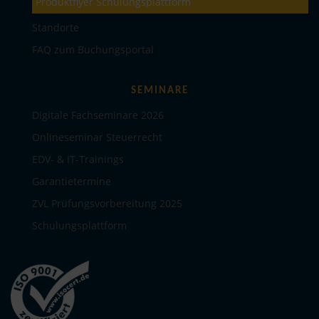
Produktflyer Schulungsplattform
Standorte
FAQ zum Buchungsportal
SEMINARE
Digitale Fachseminare 2026
Onlineseminar Steuerrecht
EDV- & IT-Trainings
Garantietermine
ZVL Prüfungsvorbereitung 2025
Schulungsplattform