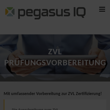
Zum
Inhalt
Menü
springen
Steuerrecht
IT-Trainings
IT-Management
Schulungsplattform
Über uns
ZVL
PRÜFUNGSVORBEREITUNG
Mit umfassender Vorbereitung zur ZVL Zertifizierung!
Die Ausschreibung zum ZVL