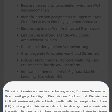
Beschreiben und Unterscheiden zwischen AWS-
Servicedomänen
Identifizieren von geeigneten Lösungen mit AWS
Cloud-Services in einem gegebenen Szenario
Einführung in das Well-Architected Framework
Einführung in grundlegende AWS Cloud-
Architekturprinzipien
Das Modell der geteilten Verantwortung
Grundlegende Prinzipien von Cloud Sicherheit
FinOps: Abrechnungs-, Kontoverwaltungs- und
Preismodelle für die AWS-Plattform
Innovationsthemen in AWS: Big Data, Machine
Learning, Blockchain, 5G
Voraussetzungen
Es gibt keine Teilnahmevoraussetzung für diese