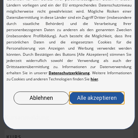
Grundlagenschulung.
Seminarkosten
750,00 €
(892,50 € inkl. 19% MwSt.)
pro Teilnehmer
Kursanmeldung
KURS