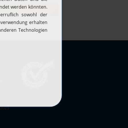
MO-ZUGANG ANFORDERN
6
t
 2025