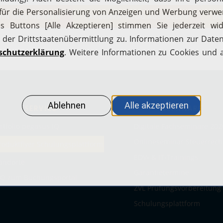
IN VEREINBAREN
FRAGENKATALOG AUSFÜLLEN
DE
SERVICE
SEMINARE
rtfolio pegasus IQ
Digitale Fachseminare 202
Onlineseminar Steuerrech
roduktflyer Schulungsplattform
EDV- & IT-Trainings
andorte
Garantietermine
Q zum Buchungsportal
ZVL Prüfungsvorbereitung
Schulungsplattform