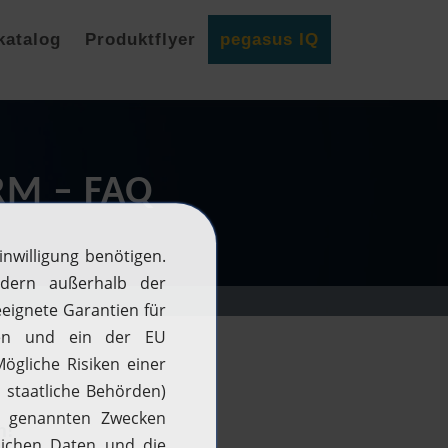
katalog
Produktflyer
pegasus IQ
RM – FAQ
n!