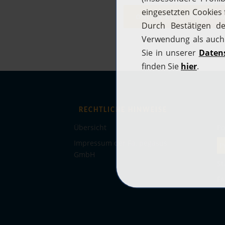
ONLINE-BERATUNGSTERM
RECHTLICHE HINWEISE
Übersicht
Po
Impressum der Fa. pegasus
P
GmbH
St
FA