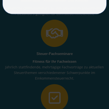
Steuerrecht - Arbeitnehmer und Rentner
Monatliche Onlineseminare zu den aktuellsten Steuerthemen
– besonders geeignet für Lohnsteuerhilfevereine
Steuer-Fachseminare
Fitness für Ihr Fachwissen
Jährlich stattfindende, mehrtägige Fachvorträge zu aktuellen
Steuerthemen verschiedenener Schwerpunkte im
Einkommensteuerrecht.