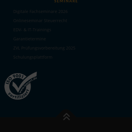
SEMINARE
Digitale Fachseminare 2026
Onlineseminar Steuerrecht
EDV- & IT-Trainings
Garantietermine
ZVL Prüfungsvorbereitung 2025
Schulungsplattform