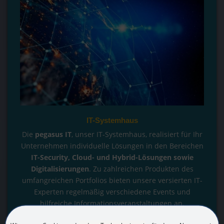
IT-Systemhaus
Die
pegasus IT
, unser IT-Systemhaus, realisiert für Ihr
Unternehmen individuelle Lösungen in den Bereichen
IT-Security, Cloud- und Hybrid-Lösungen sowie
Digitalisierungen
. Zu zahlreichen Produkten des
umfangreichen Portfolios bieten unsere versierten IT-
Experten regelmäßig verschiedene Events und
hilfreiche Informationsveranstaltungen an.